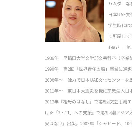
ハムダ な
日本UAE
学生時代は
に所属して
1987年
1989年 早稲田大学文学部文芸科卒（卒業
1990年 第2回「世界青年の船」事業に通
2008年～ 独力で日本UAE文化センタ
2011年～ 東日本大震災を機に宗教法人
2012年『祖母のはなし』で第8回文芸思潮エ
けた「3・11」への支援』
で第3回潮アジア
安はない』
出版。2003年
『シャヒード、10