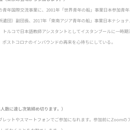
の青年国際交流事業に、2001年「世界青年の船」事業日本参加青年
派遣団）副団長、2017年「東南アジア青年の船」事業日本ナショ
、トルコで日本語教師アシスタントとしてイスタンブールに一時期
、ポストコロナのインバウンドの再来を心待ちにしている。
（募集人数に達し次第締め切ります。）
C、タブレットやスマートフォンでご参加になれます。
参加前にZoom