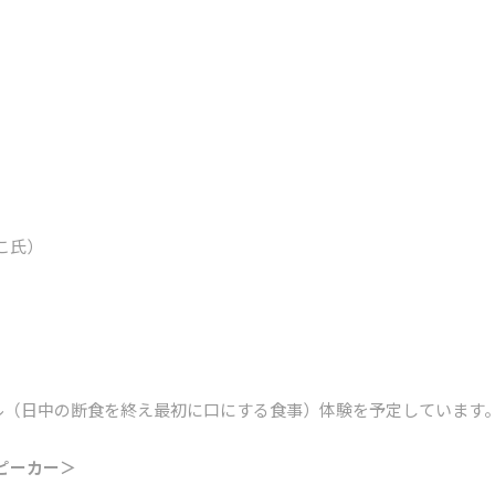
こ氏）
）
ル（日中の断食を終え最初に口にする食事）体験を予定しています
ピーカー＞