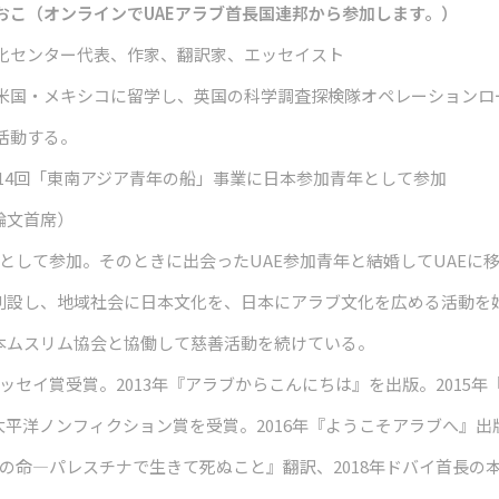
おこ（オンラインでUAEアラブ首長国連邦から参加します。）
文化センター代表、作家、翻訳家、エッセイスト
米国・メキシコに留学し、英国の科学調査探検隊オペレーションロ
活動する。
 第14回「東南アジア青年の船」事業に日本参加青年として参加
論文首席）
訳として参加。そのときに出会ったUAE参加青年と結婚してUAEに
ーを創設し、地域社会に日本文化を、日本にアラブ文化を広める活動を
日本ムスリム協会と協働して慈善活動を続けている。
ッセイ賞受賞。2013年
『アラブからこんにちは』
を出版。2015年
太平洋ノンフィクション賞を受賞。2016年『ようこそアラブへ』出版
0の命―パレスチナで生きて死ぬこと』
翻訳、2018年ドバイ首長の