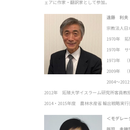
ェアに作家・翻訳家として参加。
遠藤 利夫
宗教法人日
1970年 
1970年
1973年
2009年 
2004～2
2012年 拓殖大学イスラーム研究所客員教
2014・2015年度 農林水産省 輸出戦略
＜モデレー
所司 圭穂