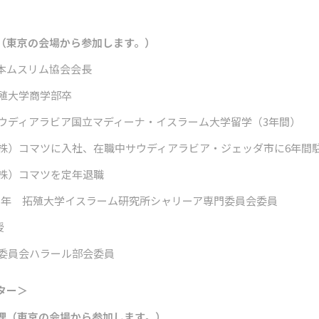
（東京の会場から参加します。）
本ムスリム協会会長
拓殖大学商学部卒
 サウディアラビア国立マディーナ・イスラーム大学留学（3年間）
 （株）コマツに入社、在職中サウディアラビア・ジェッダ市に6年間
（株）コマツを定年退職
012 年 拓殖大学イスラーム研究所シャリーア専門委員会委員
授
実行委員会ハラール部会委員
ター＞
理（東京の会場から参加します。）