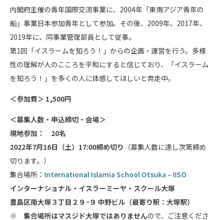
内閣府主催の青年国際交流事業に、2004年「東南アジア青年の
船」事業日本参加青年として参加。その後、2009年、2017年、
2019年に、同事業管理部員として従事。
第1回「イスラームを知ろう！」からの企画・運営を行う。多様
性の理解が人のこころを平和にすると信じており、「イスラーム
を知ろう！」を多くの人に体感してほしいと奔走中。
＜参加費＞ 1,500円
＜募集人数・申込締切・会場＞
現地参加： 20名
2022年7月16日（土）17:00締め切り
（募集人数に達し次第締め
切ります。）
集合場所：
International Islamia School Otsuka – IISO
インターナショナル・イスラーミーヤ・スクール大塚
豊島区南大塚３丁目２９−９ 中野ビル（最寄り駅：大塚駅）
※
集合場所はマスジド大塚ではありません
ので、ご注意くださ