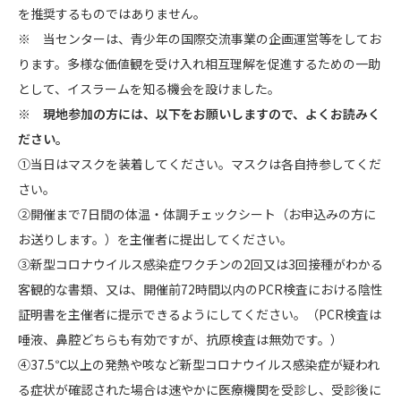
を推奨するものではありません。
※ 当センターは、青少年の国際交流事業の企画運営等をしてお
ります。多様な価値観を受け入れ相互理解を促進するための一助
として、イスラームを知る機会を設けました。
※ 現地参加の方には、以下をお願いしますので、よくお読みく
ださい。
①当日はマスクを装着してください。マスクは各自持参してくだ
さい。
②開催まで7日間の体温・体調チェックシート（お申込みの方に
お送りします。）を主催者に提出してください。
③新型コロナウイルス感染症ワクチンの2回又は3回接種がわかる
客観的な書類、又は、開催前72時間以内のPCR検査における陰性
証明書を主催者に提示できるようにしてください。（PCR検査は
唾液、鼻腔どちらも有効ですが、抗原検査は無効です。）
④37.5℃以上の発熱や咳など新型コロナウイルス感染症が疑われ
る症状が確認された場合は速やかに医療機関を受診し、受診後に