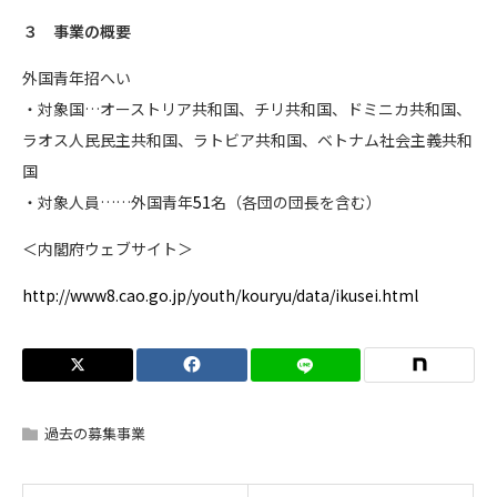
３ 事業の概要
外国青年招へい
・対象国…オーストリア共和国、チリ共和国、ドミニカ共和国、
ラオス人民民主共和国、ラトビア共和国、ベトナム社会主義共和
国
・対象人員……外国青年
51
名（各団の団長を含む）
＜内閣府ウェブサイト＞
http://www8.cao.go.jp/youth/kouryu/data/ikusei.html
過去の募集事業