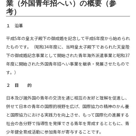
業（外国青年招へい）の概要（参
考）
１ 沿革
平成5年の皇太子殿下の御成婚を記念して平成6年度から始められ
たものです。（昭和34年度に、当時皇太子殿下であられた天皇陛
下の御成婚記念事業として開始された青年海外派遣事業と昭和37
年度に開始された外国青年招へい事業を継承・発展させたもので
す。）
２ 目 的
日本及び諸外国の青年の交流を通じ相互の友好と理解を促進し、
併せて日本の青年の国際的視野を広げ、国際協力の精神のかん養
と国際協力における実践力を向上させ、もって国際化の進展する
社会の各分野で指導性を発揮できる青年を育成するとともに、青
少年健全育成活動に参加青年が寄与することです。