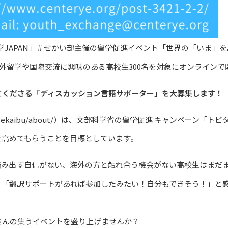
留学JAPAN」＃せかい部主催の留学促進イベント「世界の「いま」
海外留学や国際交流に興味のある高校生300名を対象にオンライン
てくださる「ディスカッション言語サポーター」を大募集します！
t.go.jp/sekaibu/about/）は、文部科学省の留学促進 キャンペー
を高めてもらうことを目標としています。
踏み出す自信がない、海外の方と触れ合う機会がない高校生はまだ
、「翻訳サポートがあれば参加したみたい！自分もできそう！」と
さんの集うイベントを盛り上げませんか？