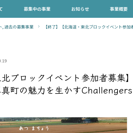
て
募集中の事業
お知らせ
事業概要
ト
,
過去の募集事業
【終了】【北海道・東北ブロックイベント参
rs～
0.19
東北ブロックイベント参加者募集
魅力を生かすChallengers
～