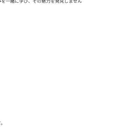
みを一緒に学び、その魅力を発見しません
す。