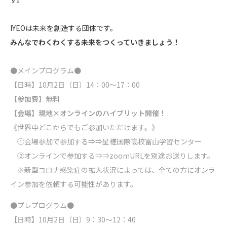
IYEOは未来を創造する団体です。
みんなでわくわくする未来をつくっていきましょう！
●メインプログラム●
【日時】10月2日（日）14：00～17：00
【参加費】
無料
【会場】現地×オンラインのハイブリット開催！
《世界中どこからでもご参加いただけます。》
①会場参加で参加する⇒⇒星槎国際高校富山学習センター
②オンラインで参加する⇒⇒zoomURLを別途お送りします。
※新型コロナ感染症の拡大状況によっては、全ての方にオンラ
イン参加を依頼する可能性があります。
●プレプログラム●
【日時】10月2日（日）9：30～12：40