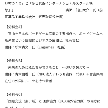
い村づくり』と『多世代型インターナショナルスクール構
想』」 講師：前田大介 氏（前
田薬品工業株式会社 代表取締役社長）
【分科会A】
「富山を日本のボードゲーム産業の主要拠点へ ボードゲーム出
版産業という国際的ビジネスの展開と、社会貢献」
講師：杉木貴文 氏（Engames 社長）
【分科会B】
「未来のために私たちができること ～違いを越えて～」
講師：青木由香 氏（NPO法人アレッセ高岡 代表）＋富山県内
在住の外国にルーツを持つ若者
【分科会C】
「国際交流（東ア船）と 国際協力（JICA海外協力隊）の両方に
参加してみて」