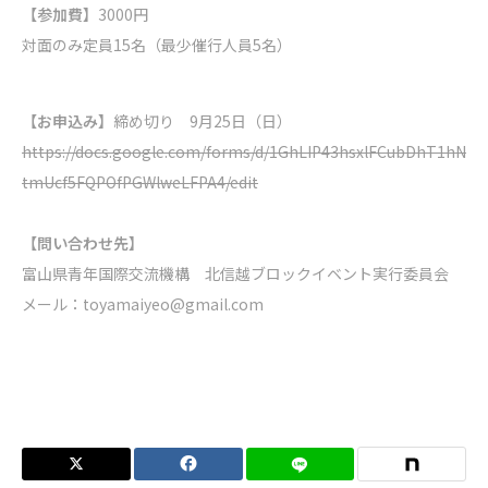
【参加費】
3000円
対面のみ定員15名（最少催行人員5名）
【お申込み】
締め切り 9月25日（日）
https://docs.google.com/forms/d/1GhLIP43hsxlFCubDhT1hN
tmUcf5FQPOfPGWlweLFPA4/edit
【問い合わせ先】
富山県青年国際交流機構 北信越ブロックイベント実行委員会
メール：
toyamaiyeo@gmail.com