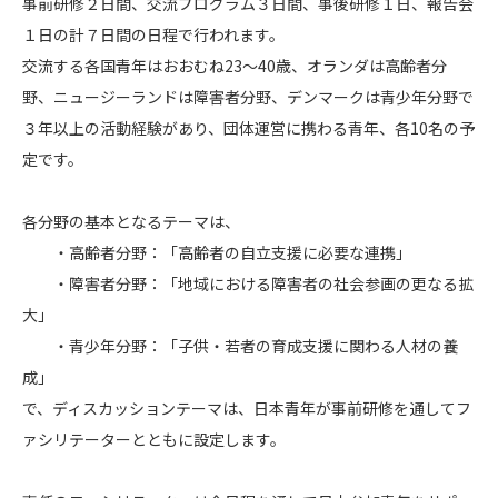
事前研修２日間、交流プログラム３日間、事後研修１日、報告会
１日の計７日間の日程で行われます。
交流する各国青年はおおむね23～40歳、オランダは高齢者分
野、ニュージーランドは障害者分野、デンマークは青少年分野で
３年以上の活動経験があり、団体運営に携わる青年、各10名の予
定です。
各分野の基本となるテーマは、
・高齢者分野：「高齢者の自立支援に必要な連携」
・障害者分野：「地域における障害者の社会参画の更なる拡
大」
・青少年分野：「子供・若者の育成支援に関わる人材の養
成」
で、ディスカッションテーマは、日本青年が事前研修を通してフ
ァシリテーターとともに設定します。