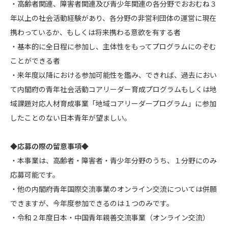
・高齢者関連、障害者関連及び青少年関連の各分野でおおむね３
年以上の社会活動経験があり、各分野の非営利団体の運営に現在
携わっているか、もしくは将来携わる意欲を有する者
・基本的に全日程に参加し、主体性をもってプログラムにのぞむ
ことができる者
・来年度以降における参加可能性を鑑み、できれば、過去におい
て内閣府の青年社会活動コアリーダー育成プログラムもしくは地
域課題対応人材育成事業「地域コアリーダープログラム」に参加
したことのない日本青年が望ましい。
◆応募の際の留意事項◆
・本事業は、高齢者・障害者・青少年分野のうち、１分野にのみ
応募可能です。
・他の内閣府青年国際交流事業のオンライン交流については併願
できますが、今年度参加できるのは１つのみです。
・令和２年度日本・中国青年親善交流事業（オンライン交流）