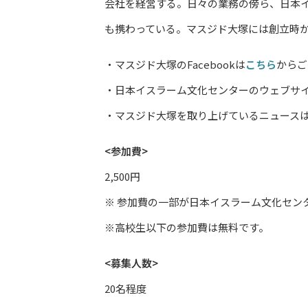
会社を経営する。日々の業務の傍ら、日本
も携わっている。マスジド大塚には創立時
・マスジド大塚のFacebookは
こちら
からご
・日本イスラーム文化センターのウェブサ
・マスジド大塚を取り上げているニュース
<参加費>
2,500円
※ 参加費の一部が日本イスラーム文化セン
※高校生以下の参加費は無料です。
<募集人数>
20名程度