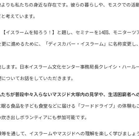
像よりも私たちの身近な存在です。彼らの暮らしや、モスクでの活
だと考えています。
【イスラームを知ろう！】と題し、セミナーを14回、モニターツア
究を更に進めるために、「ディスカバー・イスラーム」に名称変更し
します。日本イスラーム文化センター事務局長クレイシ・ハールー
望についてお話をしていただきます。
私たちが普段中々入らないマスジド大塚内の見学や、生活困窮者へ
に眠る食品を子ども食堂などに届ける「フードドライブ」の体験も
の炊き出しボランティアにも参加可能です。
験等を通して、イスラームやマスジドへの理解を楽しく学びましょ