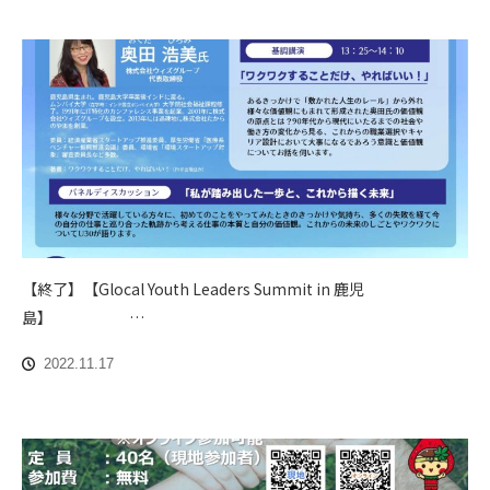
【終了】【Glocal Youth Leaders Summit in 鹿児
島】 …
2022.11.17